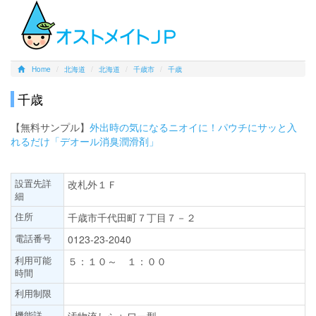
Home
北海道
北海道
千歳市
千歳
千歳
【無料サンプル】
外出時の気になるニオイに！パウチにサッと入
れるだけ「デオール消臭潤滑剤」
設置先詳
改札外１Ｆ
細
住所
千歳市千代田町７丁目７－２
電話番号
0123-23-2040
利用可能
５：１０～ １：００
時間
利用制限
機能詳