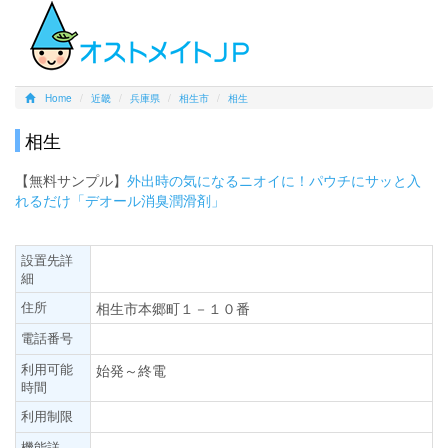
Home
近畿
兵庫県
相生市
相生
相生
【無料サンプル】
外出時の気になるニオイに！パウチにサッと入
れるだけ「デオール消臭潤滑剤」
設置先詳
細
住所
相生市本郷町１－１０番
電話番号
利用可能
始発～終電
時間
利用制限
機能詳