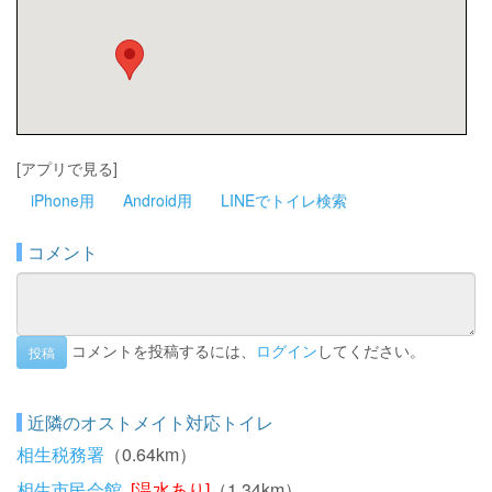
[アプリで見る]
iPhone用
Android用
LINEでトイレ検索
コメント
コメントを投稿するには、
ログイン
してください。
投稿
近隣のオストメイト対応トイレ
相生税務署
（0.64km）
相生市民会館
[温水あり]
（1.34km）