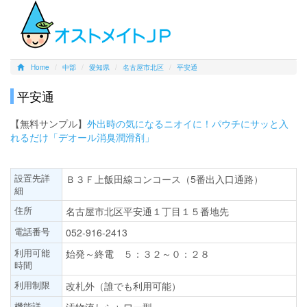
Home
中部
愛知県
名古屋市北区
平安通
平安通
【無料サンプル】
外出時の気になるニオイに！パウチにサッと入
れるだけ「デオール消臭潤滑剤」
設置先詳
Ｂ３Ｆ上飯田線コンコース（5番出入口通路）
細
住所
名古屋市北区平安通１丁目１５番地先
電話番号
052-916-2413
利用可能
始発～終電 ５：３２～０：２８
時間
利用制限
改札外（誰でも利用可能）
機能詳