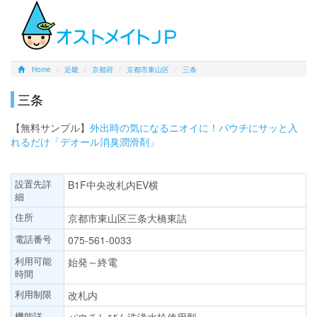
Home
近畿
京都府
京都市東山区
三条
三条
【無料サンプル】
外出時の気になるニオイに！パウチにサッと入
れるだけ「デオール消臭潤滑剤」
設置先詳
B1F中央改札内EV横
細
住所
京都市東山区三条大橋東詰
電話番号
075-561-0033
利用可能
始発～終電
時間
利用制限
改札内
機能詳