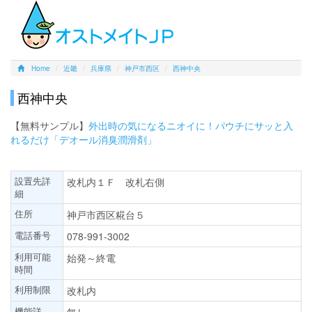
Home
近畿
兵庫県
神戸市西区
西神中央
西神中央
【無料サンプル】
外出時の気になるニオイに！パウチにサッと入
れるだけ「デオール消臭潤滑剤」
設置先詳
改札内１Ｆ 改札右側
細
住所
神戸市西区糀台５
電話番号
078-991-3002
利用可能
始発～終電
時間
利用制限
改札内
機能詳