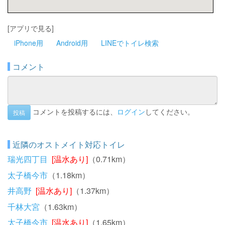
[アプリで見る]
iPhone用
Android用
LINEでトイレ検索
コメント
コメントを投稿するには、
ログイン
してください。
投稿
近隣のオストメイト対応トイレ
瑞光四丁目
[温水あり]
（0.71km）
太子橋今市
（1.18km）
井高野
[温水あり]
（1.37km）
千林大宮
（1.63km）
太子橋今市
[温水あり]
（1.65km）