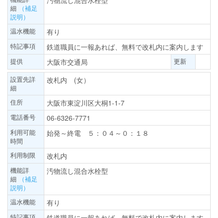
汚物流し混合水栓型
細
（補足
説明）
温水機能
有り
特記事項
鉄道職員に一報あれば、無料で改札内に案内します
提供
更新
大阪市交通局
設置先詳
改札内 (女）
細
住所
大阪市東淀川区大桐1-1-7
電話番号
06-6326-7771
利用可能
始発～終電 ５：０４～０：１８
時間
利用制限
改札内
機能詳
汚物流し混合水栓型
細
（補足
説明）
温水機能
有り
特記事項
鉄道職員に一報あれば、無料で改札内に案内します