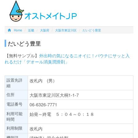
Home
近畿
大阪府
大阪市東淀川区
だいどう豊里
だいどう豊里
【無料サンプル】
外出時の気になるニオイに！パウチにサッと入
れるだけ「デオール消臭潤滑剤」
設置先詳
改札内 (男）
細
住所
大阪市東淀川区大桐1-1-7
電話番号
06-6326-7771
利用可能
始発～終電 ５：０４～０：１８
時間
利用制限
改札内
機能詳