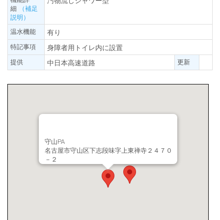
汚物流しシャワー型
細
（補足
説明）
温水機能
有り
特記事項
身障者用トイレ内に設置
提供
更新
中日本高速道路
守山PA
名古屋市守山区下志段味字上東禅寺２４７０
－２