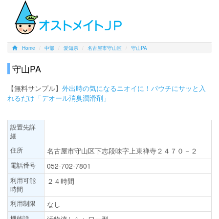
Home
中部
愛知県
名古屋市守山区
守山PA
守山PA
【無料サンプル】
外出時の気になるニオイに！パウチにサッと入
れるだけ「デオール消臭潤滑剤」
設置先詳
細
住所
名古屋市守山区下志段味字上東禅寺２４７０－２
電話番号
052-702-7801
利用可能
２４時間
時間
利用制限
なし
機能詳