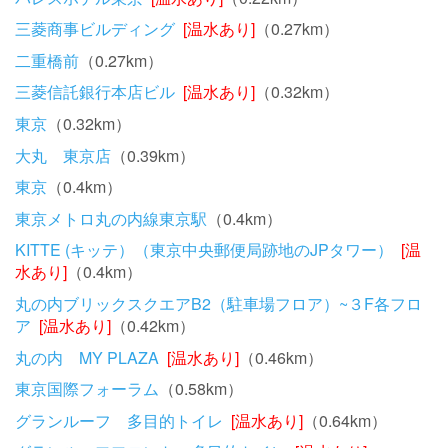
三菱商事ビルディング
[温水あり]
（0.27km）
二重橋前
（0.27km）
三菱信託銀行本店ビル
[温水あり]
（0.32km）
東京
（0.32km）
大丸 東京店
（0.39km）
東京
（0.4km）
東京メトロ丸の内線東京駅
（0.4km）
KITTE (キッテ）（東京中央郵便局跡地のJPタワー）
[温
水あり]
（0.4km）
丸の内ブリックスクエアB2（駐車場フロア）~３F各フロ
ア
[温水あり]
（0.42km）
丸の内 MY PLAZA
[温水あり]
（0.46km）
東京国際フォーラム
（0.58km）
グランルーフ 多目的トイレ
[温水あり]
（0.64km）