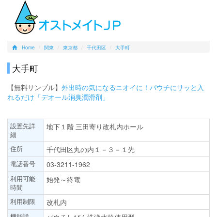
Home
関東
東京都
千代田区
大手町
大手町
【無料サンプル】
外出時の気になるニオイに！パウチにサッと入
れるだけ「デオール消臭潤滑剤」
設置先詳
地下１階 三田寄り改札内ホール
細
住所
千代田区丸の内１－３－１先
電話番号
03-3211-1962
利用可能
始発～終電
時間
利用制限
改札内
機能詳