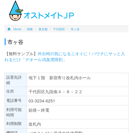
Home
関東
東京都
千代田区
市ヶ谷
市ヶ谷
【無料サンプル】
外出時の気になるニオイに！パウチにサッと入
れるだけ「デオール消臭潤滑剤」
設置先詳
地下１階 新宿寄り改札内ホール
細
住所
千代田区九段南４－８－２２
電話番号
03-3234-6251
利用可能
始発～終電
時間
利用制限
改札内
機能詳