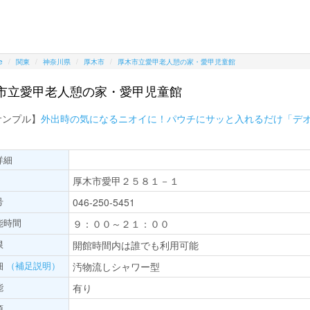
e
関東
神奈川県
厚木市
厚木市立愛甲老人憩の家・愛甲児童館
市立愛甲老人憩の家・愛甲児童館
サンプル】
外出時の気になるニオイに！パウチにサッと入れるだけ「デ
詳細
厚木市愛甲２５８１－１
号
046-250-5451
能時間
９：００～２１：００
限
開館時間内は誰でも利用可能
細
（補足説明）
汚物流しシャワー型
能
有り
項