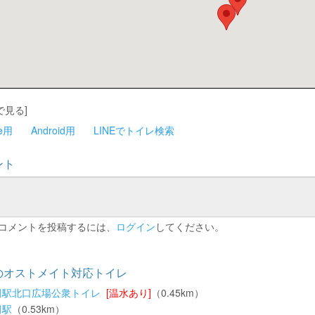
で見る]
ne用
Android用
LINEでトイレ検索
ント
コメントを投稿するには、
ログイン
してください。
のオストメイト対応トイレ
田駅北口広場公衆トイレ
[温水あり]
（0.45km）
田駅
（0.53km）