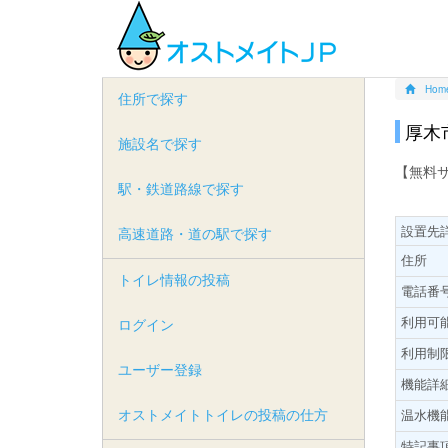
Hom
住所で探す
厚木
施設名で探す
【無料
駅・鉄道路線で探す
設置先
高速道路・道の駅で探す
住所
トイレ情報の投稿
電話番
利用可
ログイン
利用制
ユーザー登録
機能詳
オストメイトトイレの投稿の仕方
温水機
特記事