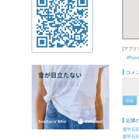
[アプリ
iPho
コメ
投稿
近隣
愛甲石
愛甲石