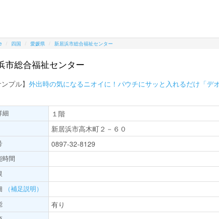
e
四国
愛媛県
新居浜市総合福祉センター
浜市総合福祉センター
サンプル】
外出時の気になるニオイに！パウチにサッと入れるだけ「デ
詳細
１階
新居浜市高木町２－６０
号
0897-32-8129
能時間
限
細
（補足説明）
能
有り
項