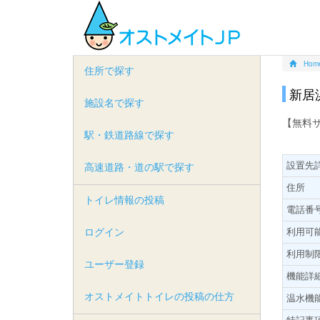
Hom
住所で探す
新居
施設名で探す
【無料
駅・鉄道路線で探す
設置先
高速道路・道の駅で探す
住所
トイレ情報の投稿
電話番
ログイン
利用可
利用制
ユーザー登録
機能詳
オストメイトトイレの投稿の仕方
温水機
特記事