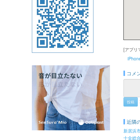
[アプリ
iPho
コメ
投稿
近隣
新居浜
十全総