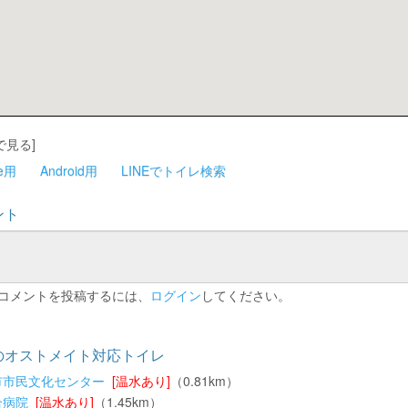
で見る]
ne用
Android用
LINEでトイレ検索
ント
コメントを投稿するには、
ログイン
してください。
のオストメイト対応トイレ
市市民文化センター
[温水あり]
（0.81km）
合病院
[温水あり]
（1.45km）