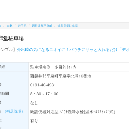
e
東北
岩手県
西磐井郡平泉町
達谷窟堂駐車場
窟堂駐車場
サンプル】
外出時の気になるニオイに！パウチにサッと入れるだけ「デ
詳細
駐車場南側 多目的ﾄｲﾚ内
西磐井郡平泉町平泉字北澤16番地
号
0191-46-4931
能時間
8：30～17：00
限
なし
細
（補足説明）
既設便器対応型 ﾊﾟｳﾁ洗浄水栓(温水ｾﾙﾌｽﾄｯﾌﾟ式）
能
有り
項