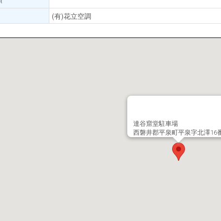
(有)花立空調
達谷窟堂駐車場
西磐井郡平泉町平泉字北澤16