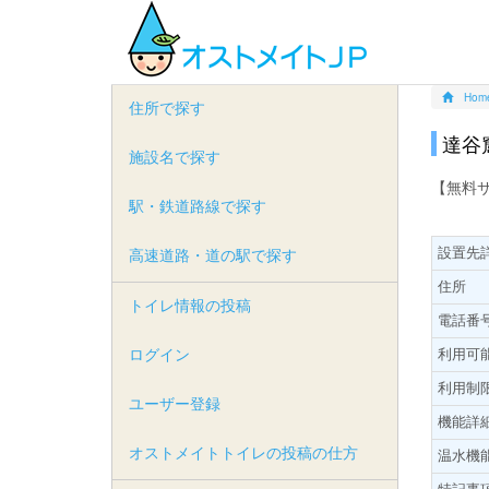
Hom
住所で探す
達谷
施設名で探す
【無料
駅・鉄道路線で探す
設置先
高速道路・道の駅で探す
住所
トイレ情報の投稿
電話番
ログイン
利用可
利用制
ユーザー登録
機能詳
オストメイトトイレの投稿の仕方
温水機
特記事