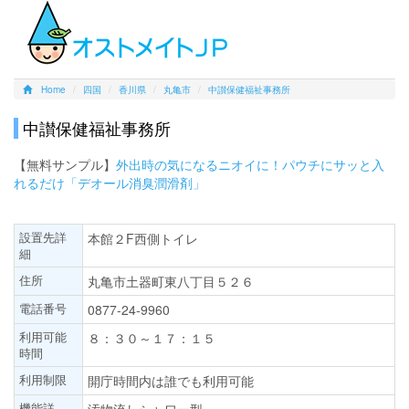
Home
四国
香川県
丸亀市
中讃保健福祉事務所
中讃保健福祉事務所
【無料サンプル】
外出時の気になるニオイに！パウチにサッと入
れるだけ「デオール消臭潤滑剤」
設置先詳
本館２F西側トイレ
細
住所
丸亀市土器町東八丁目５２６
電話番号
0877-24-9960
利用可能
８：３０～１７：１５
時間
利用制限
開庁時間内は誰でも利用可能
機能詳