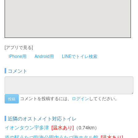
[アプリで見る]
iPhone用
Android用
LINEでトイレ検索
コメント
コメントを投稿するには、
ログイン
してください。
投稿
近隣のオストメイト対応トイレ
イオンタウン宇多津
[温水あり]
（0.74km）
道の駅うたづ臨海公園内うたづ海ホタル館
[温水あり]