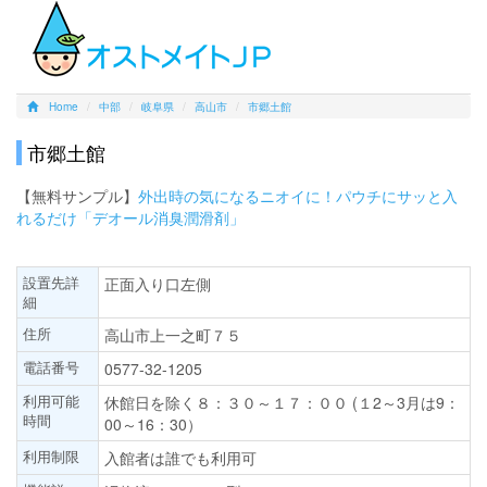
Home
中部
岐阜県
高山市
市郷土館
市郷土館
【無料サンプル】
外出時の気になるニオイに！パウチにサッと入
れるだけ「デオール消臭潤滑剤」
設置先詳
正面入り口左側
細
住所
高山市上一之町７５
電話番号
0577-32-1205
利用可能
休館日を除く８：３０～１７：００ (１2～3月は9：
時間
00～16：30）
利用制限
入館者は誰でも利用可