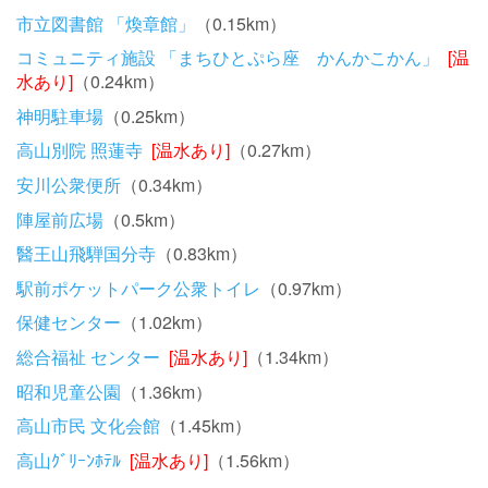
市立図書館 「煥章館」
（0.15km）
コミュニティ施設 「まちひとぷら座 かんかこかん」
[温
水あり]
（0.24km）
神明駐車場
（0.25km）
高山別院 照蓮寺
[温水あり]
（0.27km）
安川公衆便所
（0.34km）
陣屋前広場
（0.5km）
醫王山飛騨国分寺
（0.83km）
駅前ポケットパーク公衆トイレ
（0.97km）
保健センター
（1.02km）
総合福祉 センター
[温水あり]
（1.34km）
昭和児童公園
（1.36km）
高山市民 文化会館
（1.45km）
高山ｸﾞﾘｰﾝﾎﾃﾙ
[温水あり]
（1.56km）