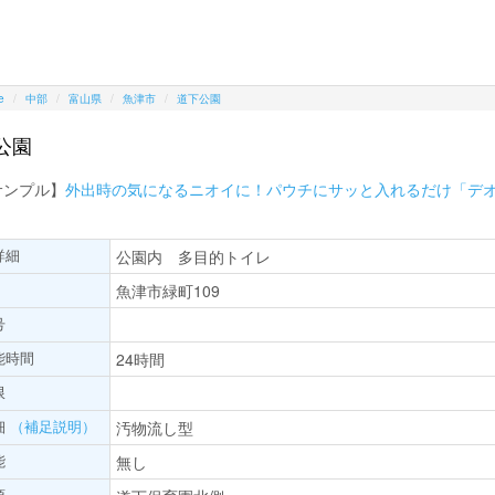
e
中部
富山県
魚津市
道下公園
公園
サンプル】
外出時の気になるニオイに！パウチにサッと入れるだけ「デ
詳細
公園内 多目的トイレ
魚津市緑町109
号
能時間
24時間
限
細
（補足説明）
汚物流し型
能
無し
項