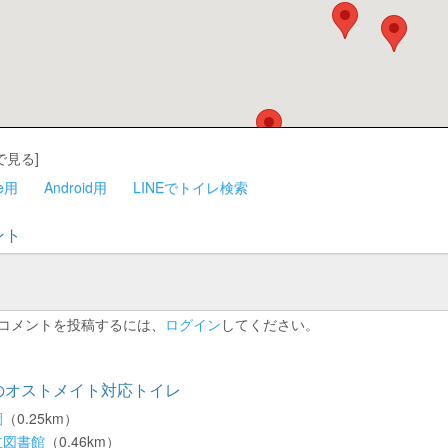
で見る]
ne用
Android用
LINEでトイレ検索
ント
コメントを投稿するには、
ログイン
してください。
のオストメイト対応トイレ
園
（0.25km）
立図書館
（0.46km）