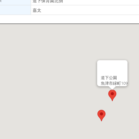
道下保育園北側
嘉太
道下公園
魚津市緑町109