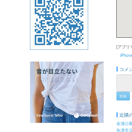
[アプリ
iPho
コメ
投稿
近隣
金浦公
魚津市