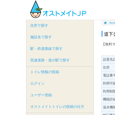
Hom
住所で探す
道下
施設名で探す
【無料
駅・鉄道路線で探す
設置先
高速道路・道の駅で探す
住所
トイレ情報の投稿
電話番
ログイン
利用可
利用制
ユーザー登録
機能詳
オストメイトトイレの投稿の仕方
温水機
特記事