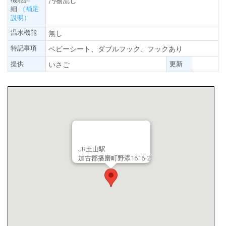
汚物流し
細
（補足
説明）
温水機能
無し
特記事項
ベビーシート、ダブルフック、フックあり
提供
更新
いさご
JR土山駅
加古郡播磨町野添1616-2