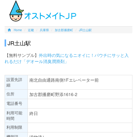
Home
近畿
兵庫県
加古郡播磨町
JR土山駅
JR土山駅
【無料サンプル】
外出時の気になるニオイに！パウチにサッと入
れるだけ「デオール消臭潤滑剤」
設置先詳
南北自由通路南側1Fエレベーター前
細
住所
加古郡播磨町野添1616-2
電話番号
利用可能
終日
時間
利用制限
機能詳