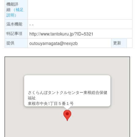
機能詳
細
（補足
説明）
温水機能
- -
特記事項
http://www.tantokuru.jp/?ID=5321
提供
更新
outouyamagata@nexyzb
さくらんぼタントクルセンター東根総合保健
福祉
東根市中央1丁目５番１号