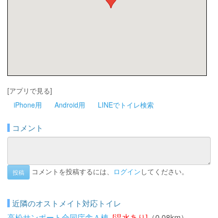
[アプリで見る]
iPhone用
Android用
LINEでトイレ検索
コメント
コメントを投稿するには、
ログイン
してください。
投稿
近隣のオストメイト対応トイレ
高松サンポート合同庁舎Ａ棟
[温水あり]
（0.08km）