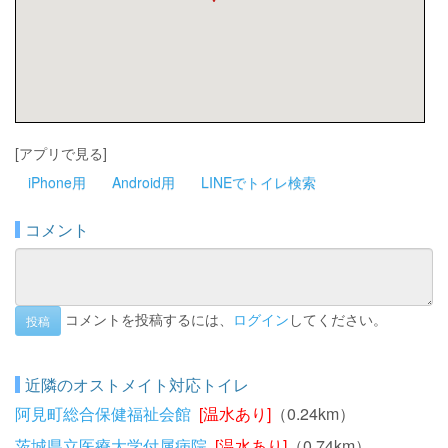
[アプリで見る]
iPhone用
Android用
LINEでトイレ検索
コメント
コメントを投稿するには、
ログイン
してください。
投稿
近隣のオストメイト対応トイレ
阿見町総合保健福祉会館
[温水あり]
（0.24km）
茨城県立医療大学付属病院
[温水あり]
（0.74km）