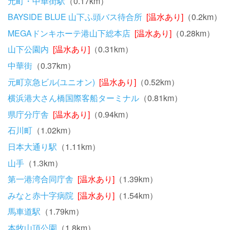
元町・中華街駅
（0.17km）
BAYSIDE BLUE 山下ふ頭バス待合所
[温水あり]
（0.2km）
MEGAドンキホーテ港山下総本店
[温水あり]
（0.28km）
山下公園内
[温水あり]
（0.31km）
中華街
（0.37km）
元町京急ビル(ユニオン)
[温水あり]
（0.52km）
横浜港大さん橋国際客船ターミナル
（0.81km）
県庁分庁舎
[温水あり]
（0.94km）
石川町
（1.02km）
日本大通り駅
（1.11km）
山手
（1.3km）
第一港湾合同庁舎
[温水あり]
（1.39km）
みなと赤十字病院
[温水あり]
（1.54km）
馬車道駅
（1.79km）
本牧山頂公園
（1.8km）