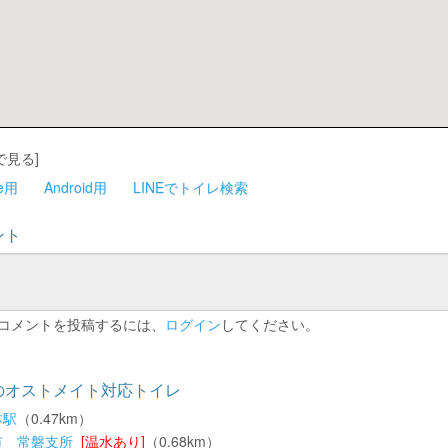
で見る]
ne用
Android用
LINEでトイレ検索
ント
コメントを投稿するには、
ログイン
してください。
のオストメイト対応トイレ
本駅
（0.47km）
市 常磐支所
[温水あり]
（0.68km）