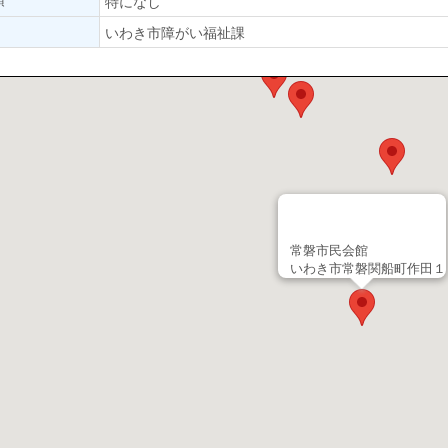
特になし
いわき市障がい福祉課
常磐市民会館
いわき市常磐関船町作田１