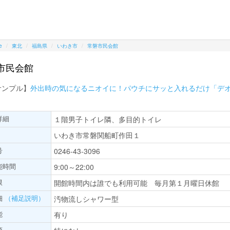
e
東北
福島県
いわき市
常磐市民会館
市民会館
サンプル】
外出時の気になるニオイに！パウチにサッと入れるだけ「デ
詳細
１階男子トイレ隣、多目的トイレ
いわき市常磐関船町作田１
号
0246-43-3096
能時間
9:00～22:00
限
開館時間内は誰でも利用可能 毎月第１月曜日休館
細
（補足説明）
汚物流しシャワー型
能
有り
項