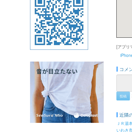
[アプリ
iPho
コメ
投稿
近隣
ＪＲ湯
いわき