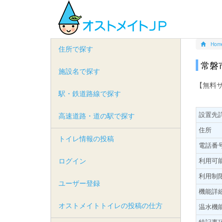
Hom
住所で探す
常磐
施設名で探す
【無料
駅・鉄道路線で探す
設置先
高速道路・道の駅で探す
住所
トイレ情報の投稿
電話番
ログイン
利用可
利用制
ユーザー登録
機能詳
オストメイトトイレの投稿の仕方
温水機
特記事