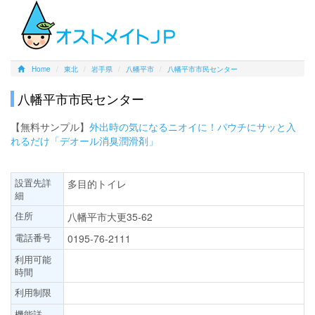
Home
東北
岩手県
八幡平市
八幡平市市民センター
八幡平市市民センター
【無料サンプル】
外出時の気になるニオイに！パウチにサッと入
れるだけ「デオール消臭潤滑剤」
設置先詳
多目的トイレ
細
住所
八幡平市大更35-62
電話番号
0195-76-2111
利用可能
時間
利用制限
機能詳