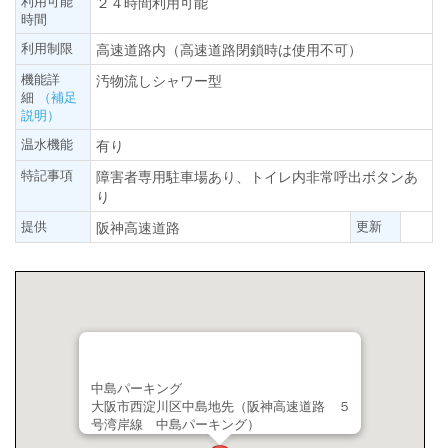
利用可能
２４時間利用可能
時間
利用制限
高速道路内（高速道路閉鎖時は使用不可）
機能詳
汚物流しシャワー型
細
（補足
説明）
温水機能
有り
特記事項
障害者専用駐車場あり、トイレ内非常呼出ボタンあ
り
提供
更新
阪神高速道路
中島パーキング
大阪市西淀川区中島地先（阪神高速道路 ５
号湾岸線 中島パーキング）