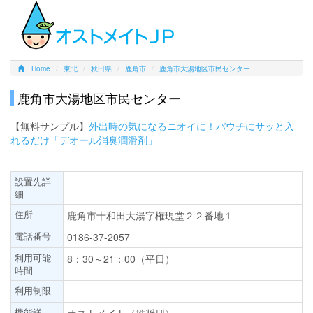
Home
東北
秋田県
鹿角市
鹿角市大湯地区市民センター
鹿角市大湯地区市民センター
【無料サンプル】
外出時の気になるニオイに！パウチにサッと入
れるだけ「デオール消臭潤滑剤」
設置先詳
細
住所
鹿角市十和田大湯字権現堂２２番地１
電話番号
0186-37-2057
利用可能
8：30～21：00（平日）
時間
利用制限
機能詳