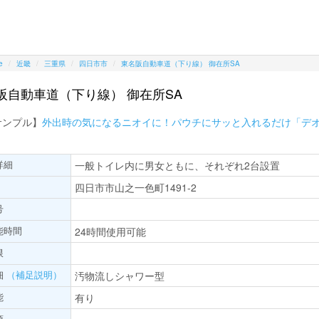
e
近畿
三重県
四日市市
東名阪自動車道（下り線） 御在所SA
阪自動車道（下り線） 御在所SA
サンプル】
外出時の気になるニオイに！パウチにサッと入れるだけ「デ
詳細
一般トイレ内に男女ともに、それぞれ2台設置
四日市市山之一色町1491-2
号
能時間
24時間使用可能
限
細
（補足説明）
汚物流しシャワー型
能
有り
項