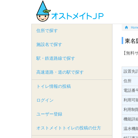
Hom
住所で探す
東名
施設名で探す
【無料
駅・鉄道路線で探す
設置先
高速道路・道の駅で探す
住所
トイレ情報の投稿
電話番
ログイン
利用可
利用制
ユーザー登録
機能詳
オストメイトトイレの投稿の仕方
温水機
特記事