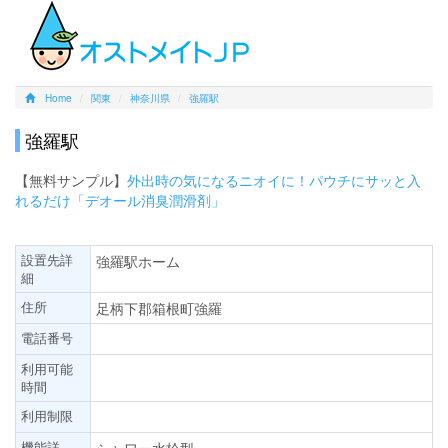
Home
関東
神奈川県
強羅駅
強羅駅
【無料サンプル】
外出時の気になるニオイに！パウチにサッと入
れるだけ「デオール消臭潤滑剤」
設置先詳
強羅駅ホーム
細
住所
足柄下郡箱根町強羅
電話番号
利用可能
時間
利用制限
機能詳