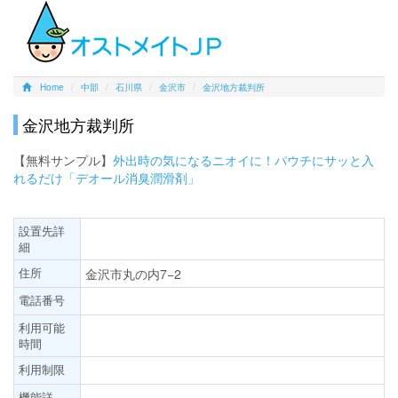
Home
中部
石川県
金沢市
金沢地方裁判所
金沢地方裁判所
【無料サンプル】
外出時の気になるニオイに！パウチにサッと入
れるだけ「デオール消臭潤滑剤」
設置先詳
細
住所
金沢市丸の内7−2
電話番号
利用可能
時間
利用制限
機能詳