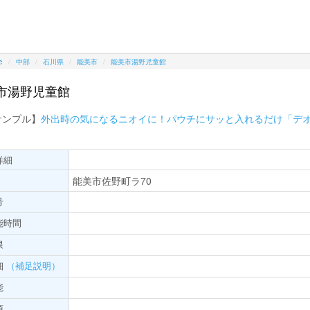
e
中部
石川県
能美市
能美市湯野児童館
市湯野児童館
サンプル】
外出時の気になるニオイに！パウチにサッと入れるだけ「デ
詳細
能美市佐野町ラ70
号
能時間
限
細
（補足説明）
能
項