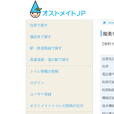
Hom
住所で探す
能美
施設名で探す
【無料
駅・鉄道路線で探す
設置先
高速道路・道の駅で探す
住所
トイレ情報の投稿
電話番
利用可
ログイン
利用制
ユーザー登録
機能詳
オストメイトトイレの投稿の仕方
温水機
特記事