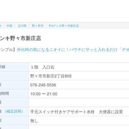
e
中部
石川県
野々市市
K'sデンキ野々市新庄店
sデンキ野々市新庄店
サンプル】
外出時の気になるニオイに！パウチにサッと入れるだけ「デ
詳細
１階 入口右
野々市市新庄2丁目805
号
076-246-5536
能時間
10:00 〜 21:00
限
細
（補足説明）
手元スイッチ付きケアサポート水栓 大便器に設置
能
無し
項