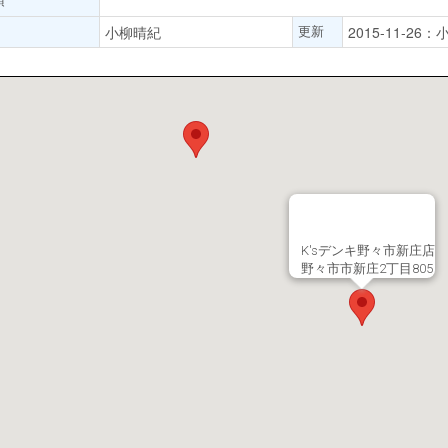
更新
小柳晴紀
2015-11-26
K'sデンキ野々市新庄店
野々市市新庄2丁目805