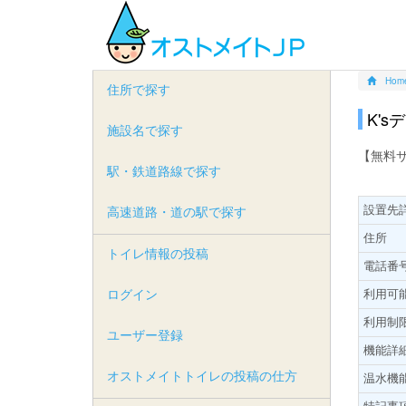
Hom
住所で探す
K'
施設名で探す
【無料
駅・鉄道路線で探す
設置先
高速道路・道の駅で探す
住所
トイレ情報の投稿
電話番
ログイン
利用可
利用制
ユーザー登録
機能詳
オストメイトトイレの投稿の仕方
温水機
特記事