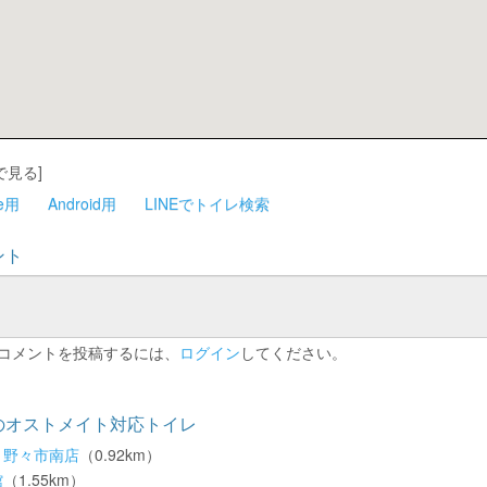
で見る]
ne用
Android用
LINEでトイレ検索
ント
コメントを投稿するには、
ログイン
してください。
のオストメイト対応トイレ
 野々市南店
（0.92km）
館
（1.55km）