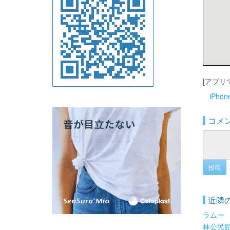
[アプリ
iPho
コメ
投稿
近隣
ラムー
林公民