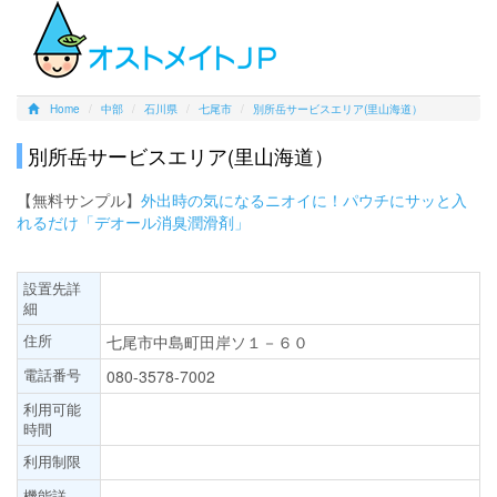
Home
中部
石川県
七尾市
別所岳サービスエリア(里山海道）
別所岳サービスエリア(里山海道）
【無料サンプル】
外出時の気になるニオイに！パウチにサッと入
れるだけ「デオール消臭潤滑剤」
設置先詳
細
住所
七尾市中島町田岸ソ１－６０
電話番号
080-3578-7002
利用可能
時間
利用制限
機能詳