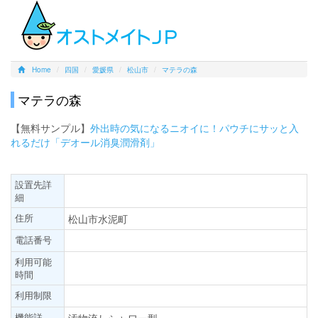
Home
四国
愛媛県
松山市
マテラの森
マテラの森
【無料サンプル】
外出時の気になるニオイに！パウチにサッと入
れるだけ「デオール消臭潤滑剤」
設置先詳
細
住所
松山市水泥町
電話番号
利用可能
時間
利用制限
機能詳