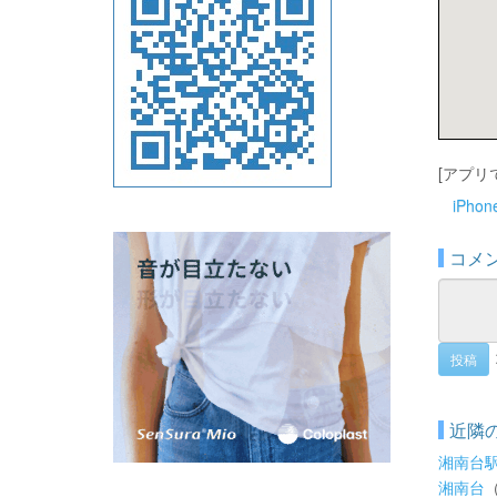
[アプリ
iPho
コメ
投稿
近隣
湘南台
湘南台
（