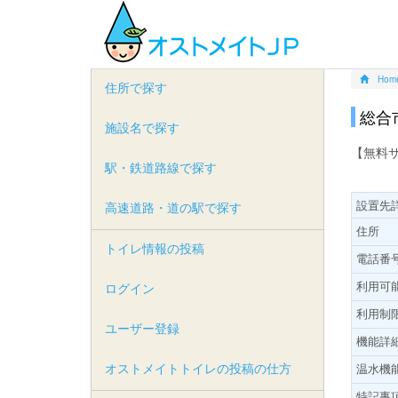
Hom
住所で探す
総合
施設名で探す
【無料
駅・鉄道路線で探す
設置先
高速道路・道の駅で探す
住所
トイレ情報の投稿
電話番
利用可
ログイン
利用制
ユーザー登録
機能詳
オストメイトトイレの投稿の仕方
温水機
特記事