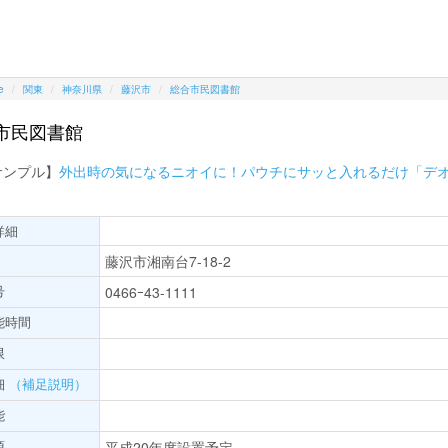
e
関東
神奈川県
藤沢市
総合市民図書館
市民図書館
サンプル】
外出時の気になるニオイに！パウチにサッと入れるだけ「デ
詳細
藤沢市湘南台7-18-2
号
0466ｰ43-1111
能時間
限
細
（補足説明）
能
項
平成20年度設置予定