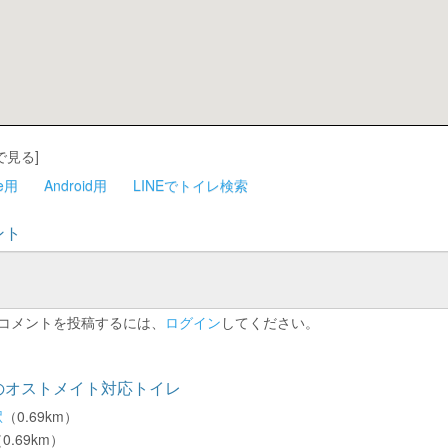
で見る]
ne用
Android用
LINEでトイレ検索
ント
コメントを投稿するには、
ログイン
してください。
のオストメイト対応トイレ
駅
（0.69km）
0.69km）