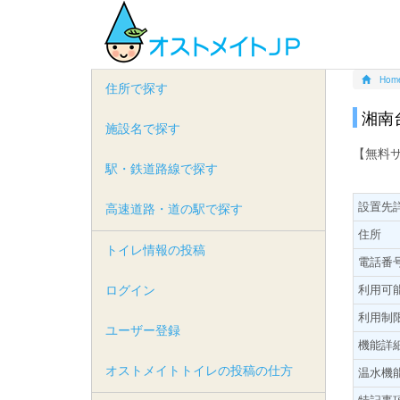
Hom
住所で探す
湘南
施設名で探す
【無料
駅・鉄道路線で探す
設置先
高速道路・道の駅で探す
住所
トイレ情報の投稿
電話番
ログイン
利用可
利用制
ユーザー登録
機能詳
オストメイトトイレの投稿の仕方
温水機
特記事