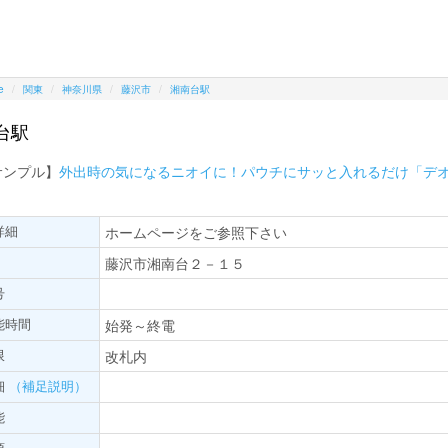
e
関東
神奈川県
藤沢市
湘南台駅
台駅
サンプル】
外出時の気になるニオイに！パウチにサッと入れるだけ「デ
詳細
ホームページをご参照下さい
藤沢市湘南台２－１５
号
能時間
始発～終電
限
改札内
細
（補足説明）
能
項