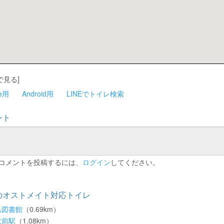
で見る]
ne用
Android用
LINEでトイレ検索
ント
コメントを投稿するには、
ログイン
してください。
のオストメイト対応トイレ
民図書館
（0.69km）
大前駅
（1.08km）