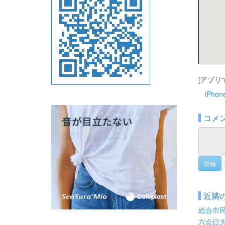
[アプリ
iPho
コメ
投稿
近隣
総合市
六会日