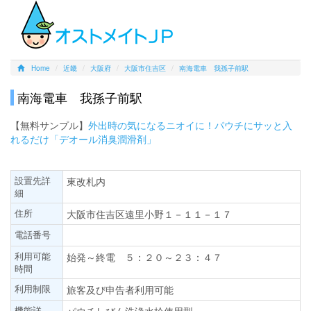
Home
近畿
大阪府
大阪市住吉区
南海電車 我孫子前駅
南海電車 我孫子前駅
【無料サンプル】
外出時の気になるニオイに！パウチにサッと入
れるだけ「デオール消臭潤滑剤」
設置先詳
東改札内
細
住所
大阪市住吉区遠里小野１－１１－１７
電話番号
利用可能
始発～終電 ５：２０～２３：４７
時間
利用制限
旅客及び申告者利用可能
機能詳