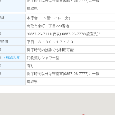
開庁時間以外は守衛室(0857-26-7777)に一報
鳥取県
詳細
本庁舎 ２階トイレ（女）
鳥取市東町一丁目220番地
号
"0857-26-7111(代表) 0857-26-7772(設置先)"
能時間
平日 ８：３０～１７：３０
限
開庁時間内は誰でも利用可能
細
（補足説明）
汚物流しシャワー型
能
有り
項
開庁時間以外は守衛室(0857-26-7777)に一報
鳥取県