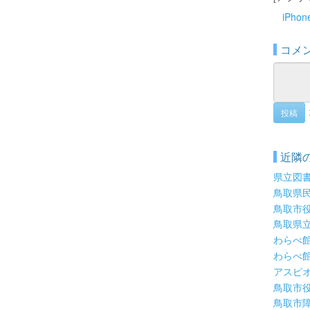
iPho
コメ
投稿
近隣
県立図
鳥取県
鳥取市
鳥取県
わらべ
わらべ
アスピ
鳥取市
鳥取市