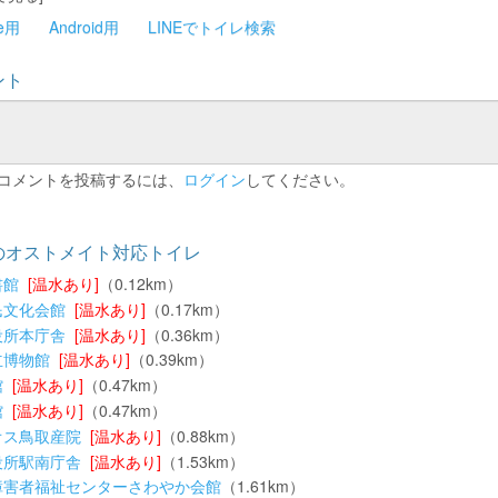
ne用
Android用
LINEでトイレ検索
ント
コメントを投稿するには、
ログイン
してください。
のオストメイト対応トイレ
書館
[温水あり]
（0.12km）
民文化会館
[温水あり]
（0.17km）
役所本庁舎
[温水あり]
（0.36km）
立博物館
[温水あり]
（0.39km）
館
[温水あり]
（0.47km）
館
[温水あり]
（0.47km）
オス鳥取産院
[温水あり]
（0.88km）
役所駅南庁舎
[温水あり]
（1.53km）
障害者福祉センターさわやか会館
（1.61km）