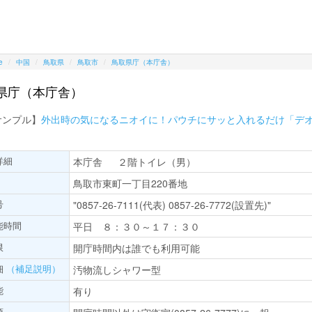
e
中国
鳥取県
鳥取市
鳥取県庁（本庁舎）
県庁（本庁舎）
サンプル】
外出時の気になるニオイに！パウチにサッと入れるだけ「デ
詳細
本庁舎 ２階トイレ（男）
鳥取市東町一丁目220番地
号
"0857-26-7111(代表) 0857-26-7772(設置先)"
能時間
平日 ８：３０～１７：３０
限
開庁時間内は誰でも利用可能
細
（補足説明）
汚物流しシャワー型
能
有り
項