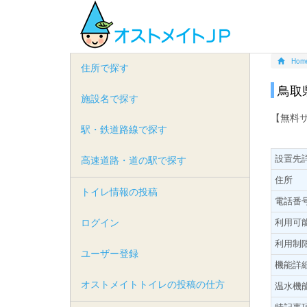
Hom
住所で探す
鳥取
施設名で探す
【無料
駅・鉄道路線で探す
設置先
高速道路・道の駅で探す
住所
トイレ情報の投稿
電話番
ログイン
利用可
利用制
ユーザー登録
機能詳
オストメイトトイレの投稿の仕方
温水機
特記事