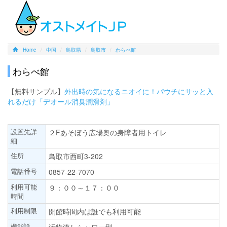
Home
中国
鳥取県
鳥取市
わらべ館
わらべ館
【無料サンプル】
外出時の気になるニオイに！パウチにサッと入
れるだけ「デオール消臭潤滑剤」
設置先詳
２Fあそぼう広場奥の身障者用トイレ
細
住所
鳥取市西町3-202
電話番号
0857-22-7070
利用可能
９：００～１７：００
時間
利用制限
開館時間内は誰でも利用可能
機能詳