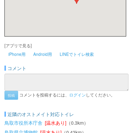
[アプリで見る]
iPhone用
Android用
LINEでトイレ検索
コメント
コメントを投稿するには、
ログイン
してください。
投稿
近隣のオストメイト対応トイレ
鳥取市役所本庁舎
[温水あり]
（0.3km）
鳥取県立博物館
[温水あり]
（0.43km）