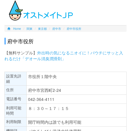
Home
関東
東京都
府中市
府中市役所
府中市役所
【無料サンプル】
外出時の気になるニオイに！パウチにサッと入
れるだけ「デオール消臭潤滑剤」
設置先詳
市役所１階中央
細
住所
府中市宮西町2-24
電話番号
042-364-4111
利用可能
８：３０～１７：１５
時間
利用制限
開庁時間内は誰でも利用可能
機能詳